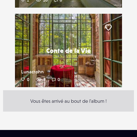
1
16
0
Liker
Conte de la Vie
Lunacrohn
0
8
0
Vous êtes arrivé au bout de l'album !