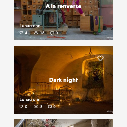
A la renverse
Lunacrohn
4
16
0
Liker
Dark night
Lunacrohn
0
8
0