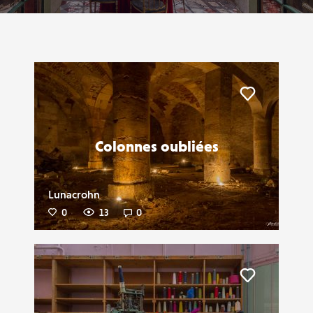
Liker
Colonnes oubliées
Lunacrohn
0
13
0
Liker