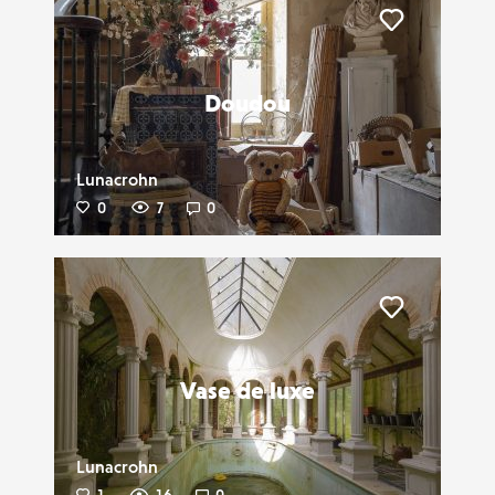
Liker
Doudou
Lunacrohn
0
7
0
Liker
Vase de luxe
Lunacrohn