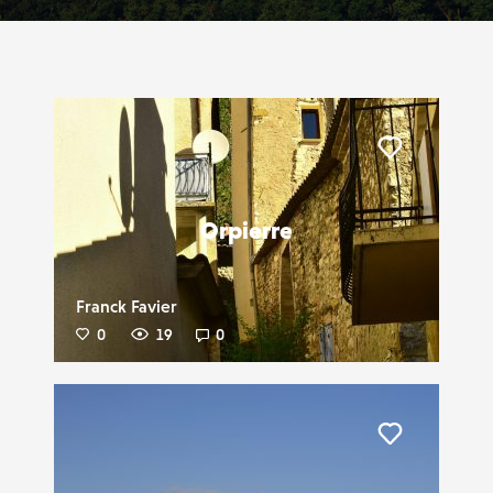
Liker
Orpierre
Franck Favier
0
19
0
Liker