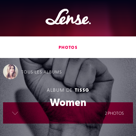
Lense
PHOTOS
TOUS
LES ALBUMS
ALBUM DE
TISSG
Women
lire la suite
2 PHOTOS