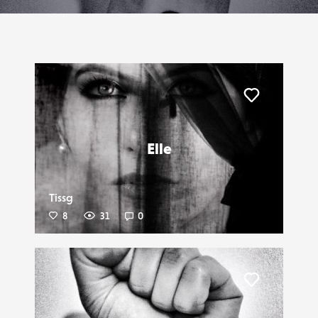
Liker
Elle
Tissg
8
31
0
Liker