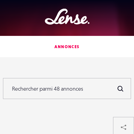
Lense
ANNONCES
Rechercher parmi
48
annonces
Rechercher parmi
48
annonces
R