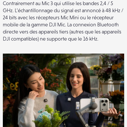
Contrairement au Mic 3 qui utilise les bandes 2,4 / 5
GHz. L’échantillonnage du signal est annoncé à 48 kHz /
24 bits avec les récepteurs Mic Mini ou le récepteur
mobile de la gamme DJI Mic. La connexion Bluetooth
directe vers des appareils tiers (autres que les appareils
DJI compatibles) ne supporte que le 16 kHz.