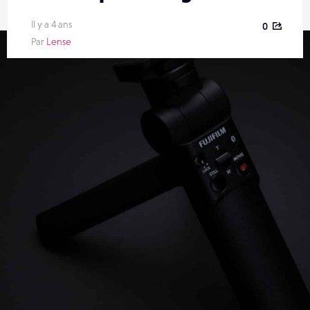
Il y a 4 ans
0
Par
Lense