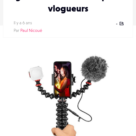
vlogueurs
Il y a 6 ans
-
Par
Paul Nicoué