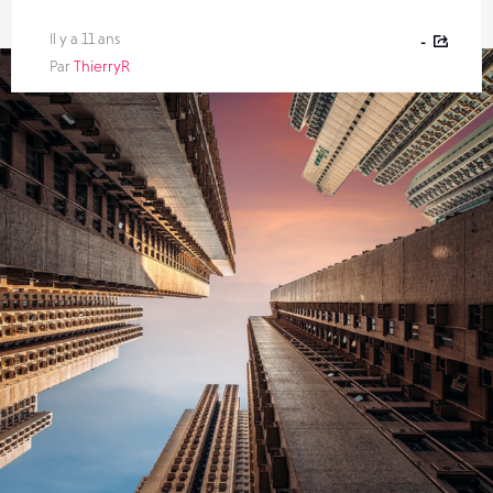
Il y a 11 ans
-
Par
ThierryR