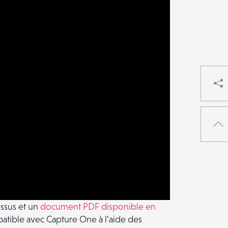
essus et un
document PDF disponible en
mpatible avec Capture One à l’aide des