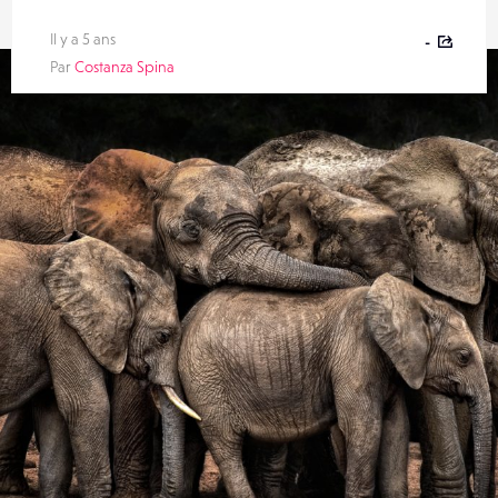
Il y a 5 ans
-
Par
Costanza Spina