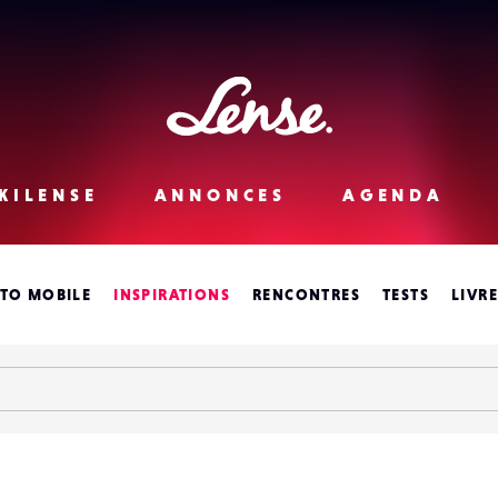
Lense
KILENSE
ANNONCES
AGENDA
TO MOBILE
INSPIRATIONS
RENCONTRES
TESTS
LIVR