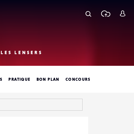
Recherche
Téléchar
S
une phot
c
LES LENSERS
ES
PRATIQUE
BON PLAN
CONCOURS