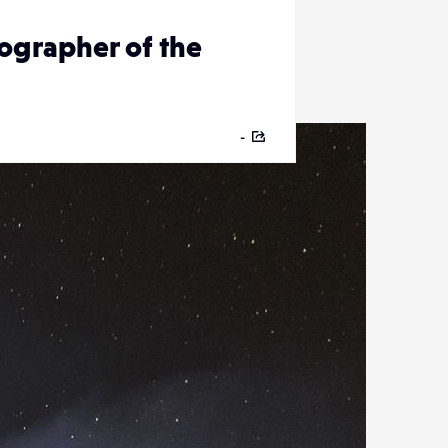
ographer of the
-