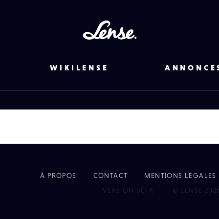
Lense
WIKILENSE
ANNONCE
À PROPOS
CONTACT
MENTIONS LÉGALES
EYE
VERSION BÊTA
© LENSE 202