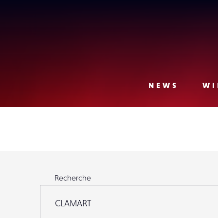
Lense
NEWS
WI
Rechercher parmi 23 971 Lensers
Recherche