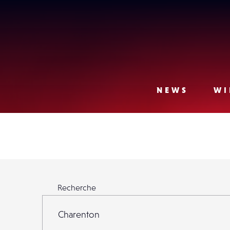
Lense
NEWS
WI
Rechercher parmi 23 971 Lensers
Recherche