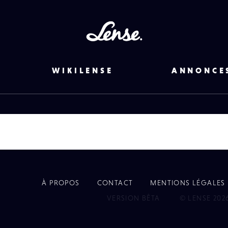
Lense
WIKILENSE
ANNONCE
À PROPOS
CONTACT
MENTIONS LÉGALES
EYE
VERSION BÊTA
© LENSE 202