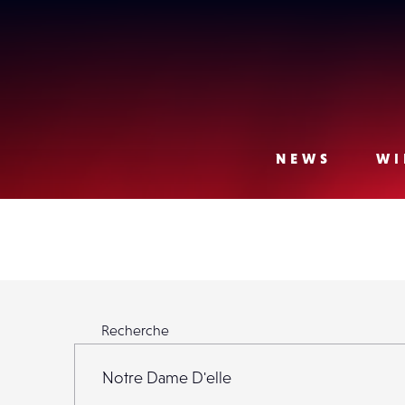
Lense
NEWS
WI
Rechercher parmi 23 971 Lensers
Recherche