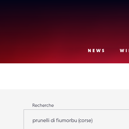
Lense
NEWS
WI
Rechercher parmi 23 971 Lensers
Recherche