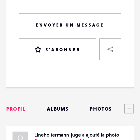
ENVOYER UN MESSAGE
PART
S'ABONNER
VOTRE
DESTINATAIRE
VOTRE
DESTINATAIRE
Voi
PROFIL
ALBUMS
PHOTOS
VOTRE
EMAIL
VOTRE
ANNONCES
EMAIL
Lineholtermann-juge a ajouté la photo
MATÉRIELS