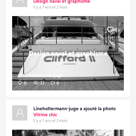
Design naval et graphisme
Il y a 7 ans et 2 mois
CONTACTS
PARTAGER
ÉVÉNEMENTS
Liker
FAVORIS
Design naval et graphisme
Lineholtermann-juge
0
22
0
Lineholtermann-juge a ajouté la photo
Vitrine chic
Il y a 7 ans et 2 mois