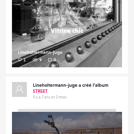
Liker
Vitrine chic
Lineholtermann-juge
1
9
0
Lineholtermann-juge a créé l’album
STREET
Il y a 7 ans et 2 mois