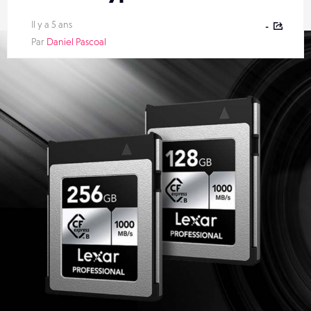
Il y a 5 ans
-
Par
Daniel Pascoal