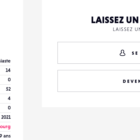
LAISSEZ U
LAISSEZ 
SE
iaste
14
0
DEVE
52
4
0
 2021
bourg
9 ans