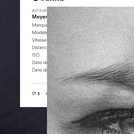
AUTEUR
Meyer
Marque
OLYMPUS CORPO
Modèle
E-M1
Vitesse d’obturation
Distance focale
ISO
Date de prise de vue
08 septemb
Date de publication
04 janv
5
32
0