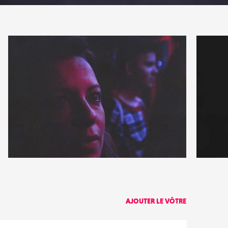
5
5
34
0
AJOUTER LE VÔTRE