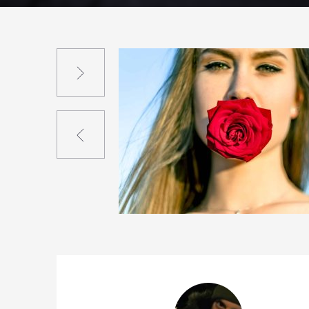
Suivant
Précédent
5
23
0