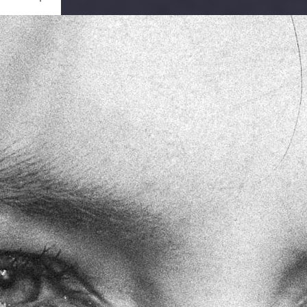
Ouvrir
/
Fermer
RATION
0MarkII
1/1600
0 mm
100
re 2018
ier 2022