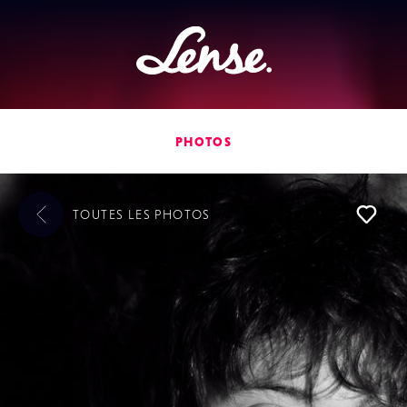
Lense
PHOTOS
TOUTES LES
PHOTOS
L