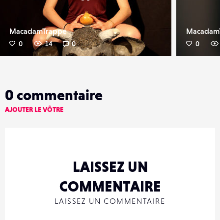
MacadamTrappe
Macadam
0
14
0
0
0
commentaire
AJOUTER LE VÔTRE
LAISSEZ UN
COMMENTAIRE
LAISSEZ UN COMMENTAIRE