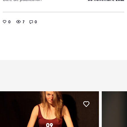
0
7
0
er
Liker
09