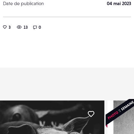
Date de publication
04 mai 2023
3
13
0
er
Liker