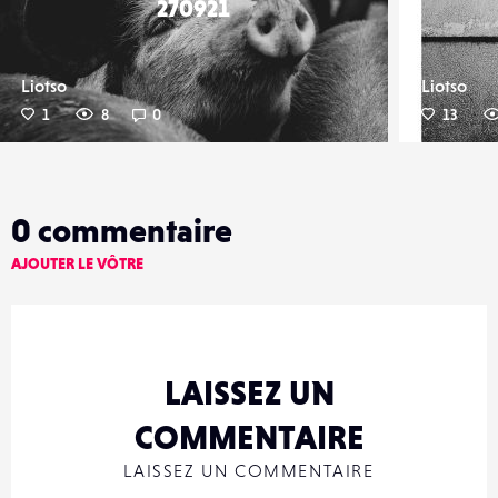
270921
Liotso
Liotso
1
8
0
13
0
commentaire
AJOUTER LE VÔTRE
LAISSEZ UN
COMMENTAIRE
LAISSEZ UN COMMENTAIRE