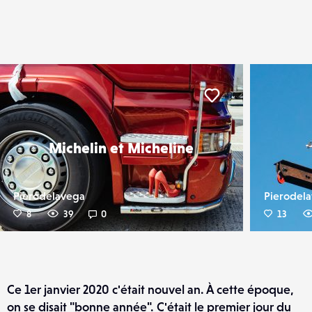
er
Liker
Michelin et Micheline
Pierodelavega
Pierodel
8
39
0
13
Ce 1er janvier 2020 c'était nouvel an. À cette époque,
on se disait "bonne année". C'était le premier jour du