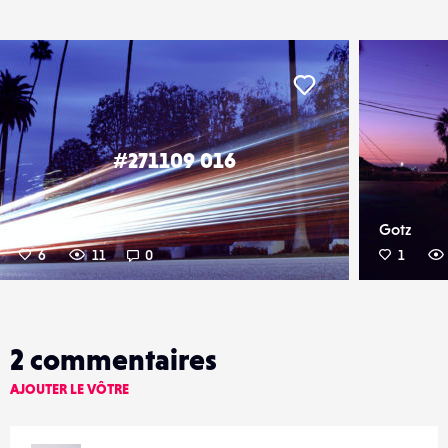
er
Liker
#271109 016
Gotz
Gotz
6
11
0
1
2
commentaires
AJOUTER LE VÔTRE