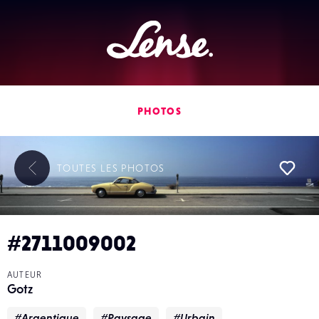
Lense
PHOTOS
TOUTES LES
PHOTOS
L
#2711009002
AUTEUR
Gotz
#Argentique
#Paysage
#Urbain