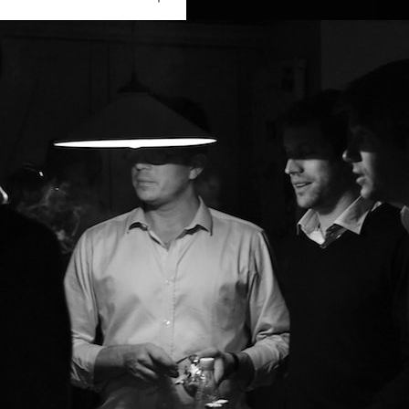
Ouvrir
/
Fermer
NIKON CORPORATION
NIKON D3100
1/100
f/5
35 mm
3200
01 janvier 2012
20 janvier 2012