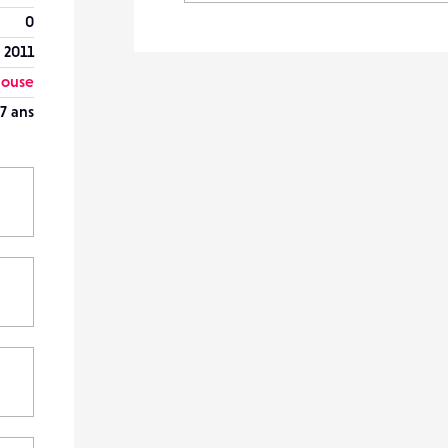
0
n 2011
louse
7 ans