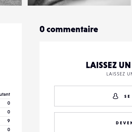
0
12
0
0
commentaire
LAISSEZ U
LAISSEZ 
utant
SE
0
0
9
DEVE
0