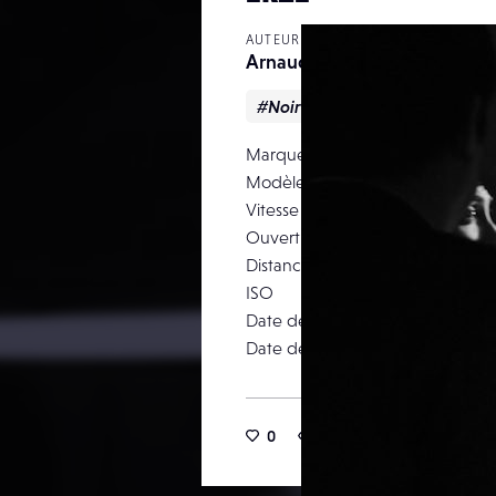
AUTEUR
Arnaudb
#Noir & blanc
Marque
Modèle
Vitesse d’obturation
Ouverture
Distance focale
ISO
Date de prise de vue
Date de publication
0
13
0