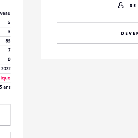
SE
veau
5
5
DEVE
85
7
0
n 2022
gique
5 ans