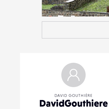
3
17
0
DAVID GOUTHIÈRE
DavidGouthiere