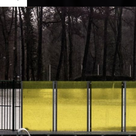
Ouvrir
/
Fermer
on
RATION
 D3500
1/40
f/11
85 mm
100
ier 2021
uin 2022