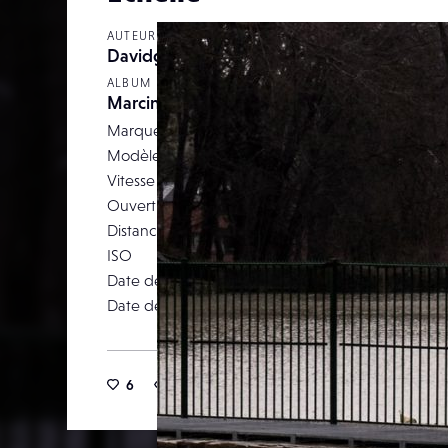
AUTEUR
Davidgouthiere
ALBUM
Marcinelle – Centre de délassement Leburt
Marque
NIKON CORPO
Modèle
NIKON
Vitesse d’obturation
Ouverture
Distance focale
ISO
Date de prise de vue
28 janv
Date de publication
16 j
6
19
0