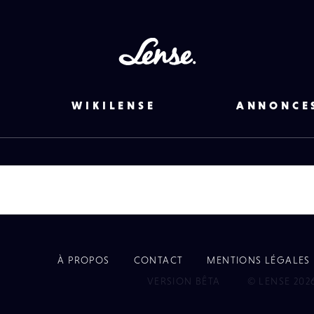
Lense
WIKILENSE
ANNONCE
À PROPOS
CONTACT
MENTIONS LÉGALES
EYE
VERSION BÊTA
© LENSE 202