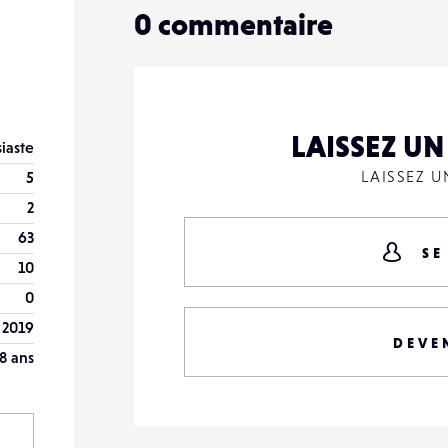
0
commentaire
LAISSEZ U
iaste
LAISSEZ 
5
2
63
SE
10
0
r 2019
DEVE
8 ans