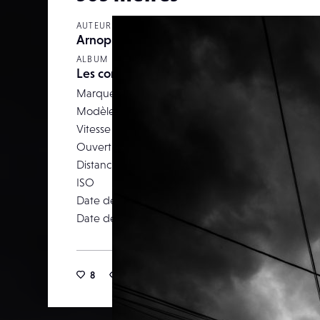
AUTEUR
Arnophotofr
ALBUM
Les confinés
Marque
NIKON CORPO
Modèle
NIKO
Vitesse d’obturation
Ouverture
Distance focale
ISO
Date de prise de vue
21 av
Date de publication
21 av
8
28
0