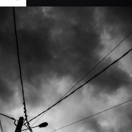
Ouvrir
/
Fermer
RATION
N D750
1/4000
f/4
24 mm
200
ril 2020
ril 2020