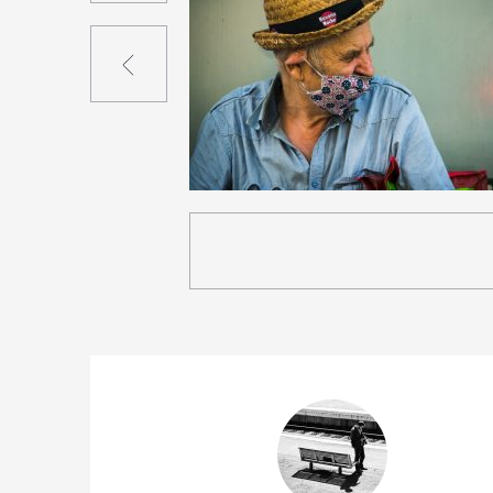
Précédent
1
16
0