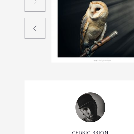
Précédent
2
14
0
CEDRIC BRION