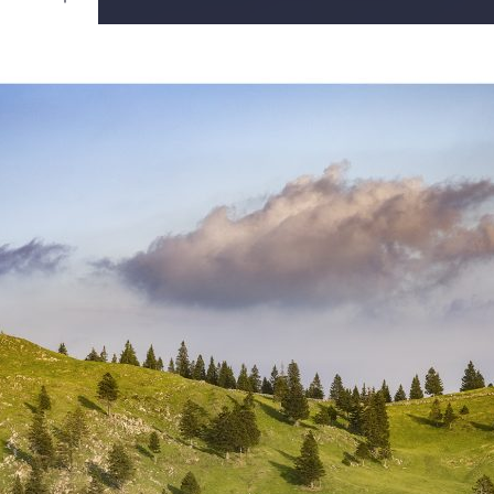
Ouvrir
/
Fermer
Canon
Mark IV
1/50
f/10
61 mm
100
ai 2017
uin 2017