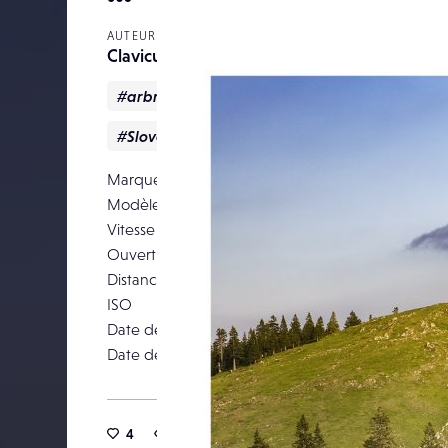
AUTEUR
Clavicule-pics
#arbres
#landscapes
#paysages
#Slovenie
Marque
Modèle
Canon EOS 5D 
Vitesse d’obturation
Ouverture
Distance focale
ISO
Date de prise de vue
29 m
Date de publication
19 j
4
23
0