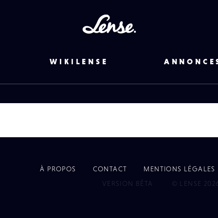
Lense
WIKILENSE
ANNONCE
À PROPOS
CONTACT
MENTIONS LÉGALES
EYE
VERSION BÊTA
© LENSE 202