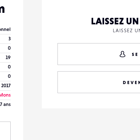
m
LAISSEZ U
onnel
LAISSEZ 
3
0
SE
19
0
0
DEVE
r 2017
Mons
7 ans