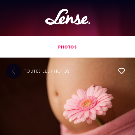
Lense
PHOTOS
TOUTES LES
PHOTOS
L