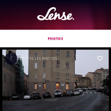
Lense
PHOTOS
TOUTES LES
PHOTOS
L