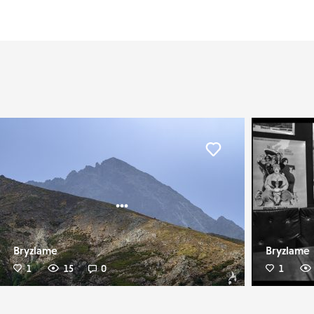
er
Liker
...
Bryzlame
Bryzlame
1
15
0
1