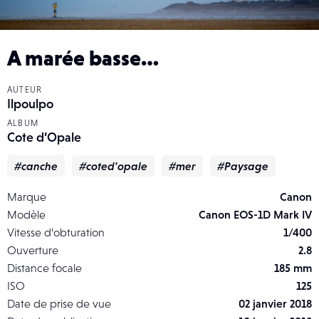
A marée basse…
AUTEUR
Ilpoulpo
ALBUM
Cote d’Opale
#canche
#coted'opale
#mer
#Paysage
Marque
Canon
Modèle
Canon EOS-1D Mark IV
Vitesse d’obturation
1/400
Ouverture
2.8
Distance focale
185 mm
ISO
125
Date de prise de vue
02 janvier 2018