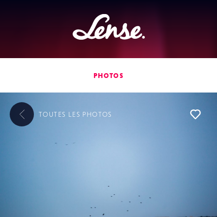
Lense
PHOTOS
TOUTES LES
PHOTOS
L