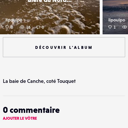
Ilpoulpo
Ilpoulpo
0
16
0
1
DÉCOUVRIR L'ALBUM
La baie de Canche, coté Touquet
0
commentaire
AJOUTER LE VÔTRE