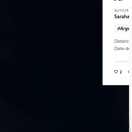
AUTEUR
Saraha
#Argen
Distance
Date de 
2