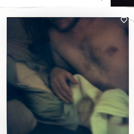
Ouvrir
/
Fermer
ubel
tique
#Nu
#Portrait
 focale
0 mm
publication
10 juin 2011
12
0