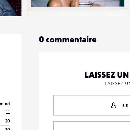
4
35
0
0
commentaire
LAISSEZ U
LAISSEZ 
onnel
SE
11
20
20