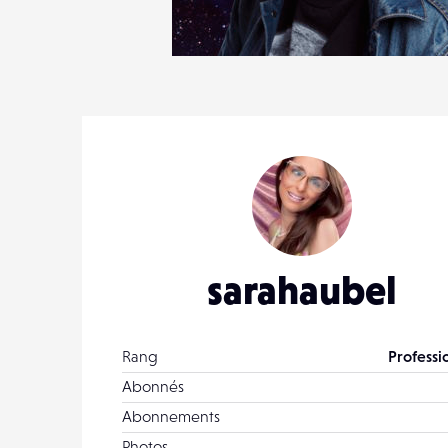
1
13
0
sarahaubel
Rang
Professi
Abonnés
Abonnements
Photos