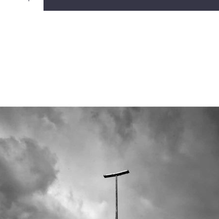
Ouvrir
/
Fermer
Canon
EOS 5D
1/500
f/11
24 mm
200
rs 2008
ier 2021