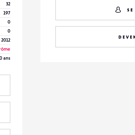
32
SE
197
0
0
DEVE
 2012
rôme
0 ans