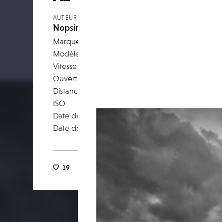
AUTEUR
Nopsir
Marque
Modèle
Canon 
Vitesse d’obturation
Ouverture
Distance focale
ISO
Date de prise de vue
22 ma
Date de publication
27 févr
19
44
0