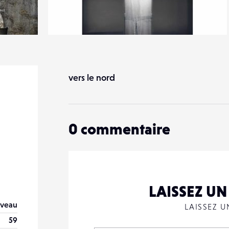
5
27
0
vers le nord
0
commentaire
LAISSEZ U
veau
LAISSEZ 
59