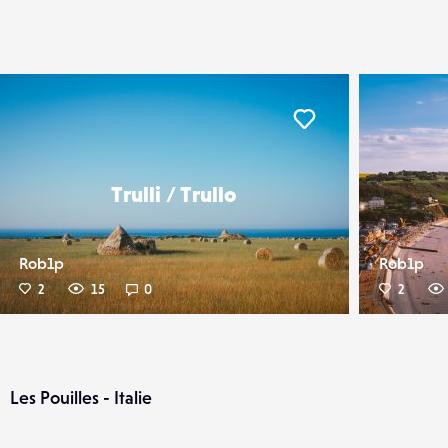
er
Liker
Trulli / Trullo
Rob1p
Rob1p
2
15
0
2
Les Pouilles - Italie