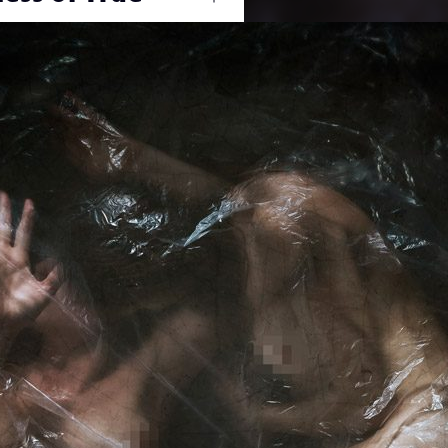
Ouvrir
/
Fermer
de
#women
0 mm
19 mars 2019