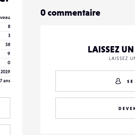
0
commentaire
veau
8
3
58
LAISSEZ U
9
LAISSEZ 
0
 2019
7 ans
SE
DEVE