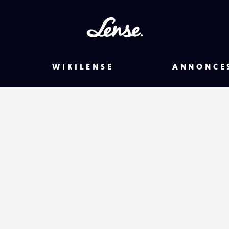
Lense
WIKILENSE
ANNONCE
À PROPOS
CONTACT
MENTIONS LÉGALES
EYE
VERSION BÊTA
© LENSE 202