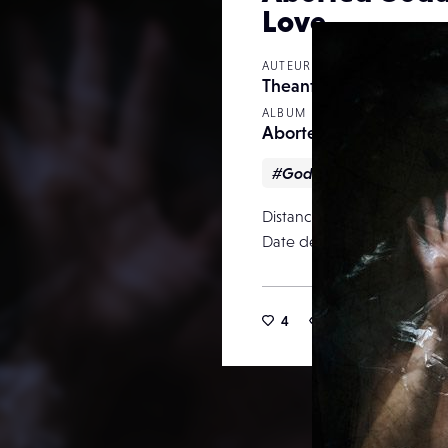
Love
AUTEUR
Theanticstaatsoper
ALBUM
Aborted Gods
#Gods
#love
#nu
Distance focale
Date de publication
4
25
0