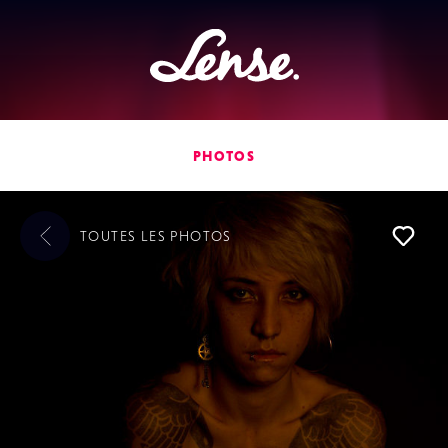
Lense
PHOTOS
TOUTES LES
PHOTOS
L