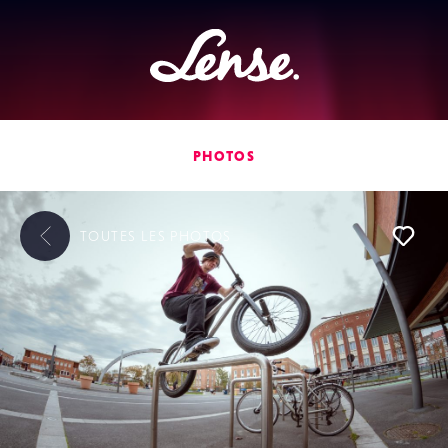
Lense
PHOTOS
TOUTES LES
PHOTOS
L