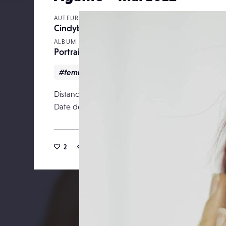
AUTEUR
Cindybartillon
ALBUM
Portrait
#femme
#Portrait
Distance focale
Date de publication
17 septemb
2
11
0