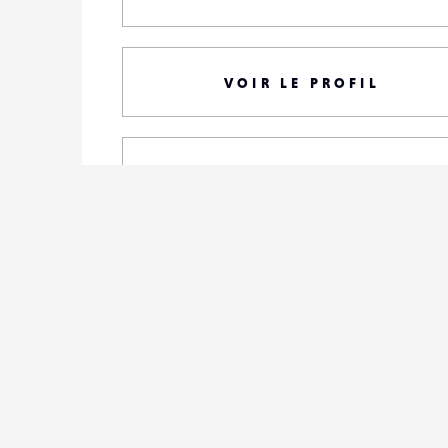
VOIR LE PROFIL
TOUTES SES PHOTOS
S'ABONNER