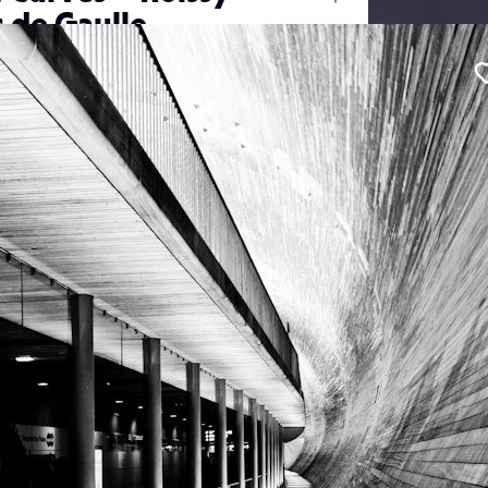
Ouvrir
s de Gaulle
/
Fermer
oto
anc
#Urbain
#Voyage
le
0 mm
ication
25 février 2013
0