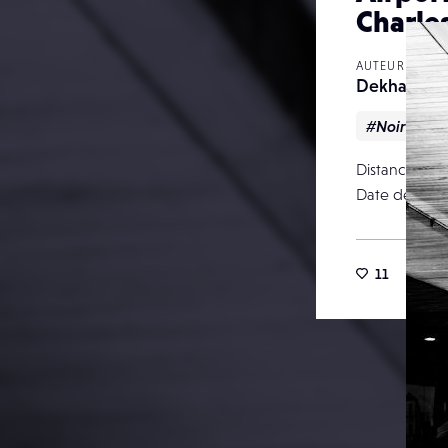
Charle
AUTEUR
Dekhana Ph
#Noir & bl
Distance foca
Date de publ
11
15