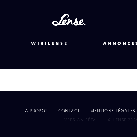
Lense
WIKILENSE
ANNONCE
À PROPOS
CONTACT
MENTIONS LÉGALES
EYE
VERSION BÊTA
© LENSE 202