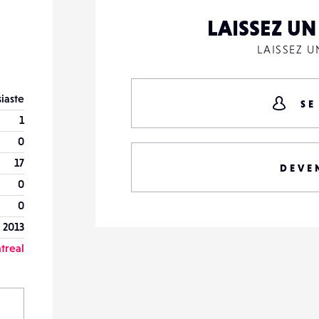
LAISSEZ U
LAISSEZ 
iaste
SE
1
0
17
DEVE
0
0
r 2013
treal