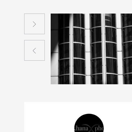
Suivant
Précédent
0
10
0