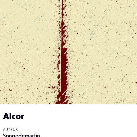
Alcor
AUTEUR
Songedemartin