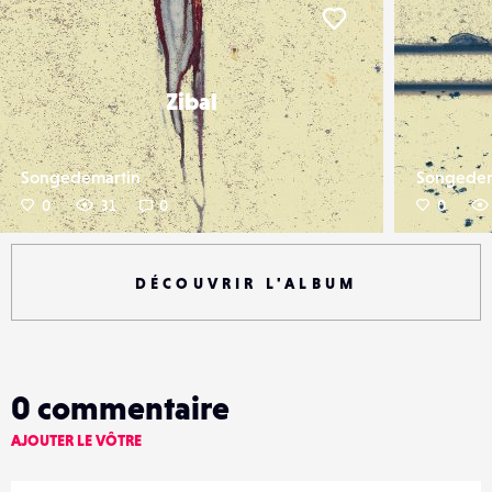
er
Liker
Zibal
Songedemartin
Songedem
0
31
0
0
DÉCOUVRIR L'ALBUM
0
commentaire
AJOUTER LE VÔTRE