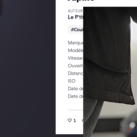
AUTEUR
Le P'tit Nicolas
#Couleur
#Reportage
Marque
Modèle
Vitesse d’obturation
Ouverture
Distance focale
ISO
Date de prise de vue
Date de publication
1
5
1