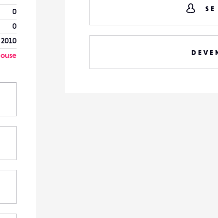
SE
0
0
 2010
DEVE
louse