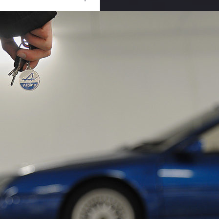
Ouvrir
/
Fermer
#Urbain
NIKON CORPORATION
NIKON D700
1/80
f/4
82 mm
1000
03 mars 2014
14 mars 2014