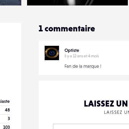
1
19
1
1
commentaire
Optiste
Il y a 12 ans et 4 mois
Fan de la marque !
iaste
LAISSEZ U
48
LAISSEZ 
3
103