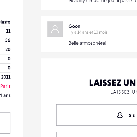
Picadilly circus. De jour il pass
iaste
Goon
11
Il y a 14 ans et 10 mois
56
Belle atmosphère!
20
0
0
 2011
LAISSEZ U
Paris
LAISSEZ 
4 ans
SE