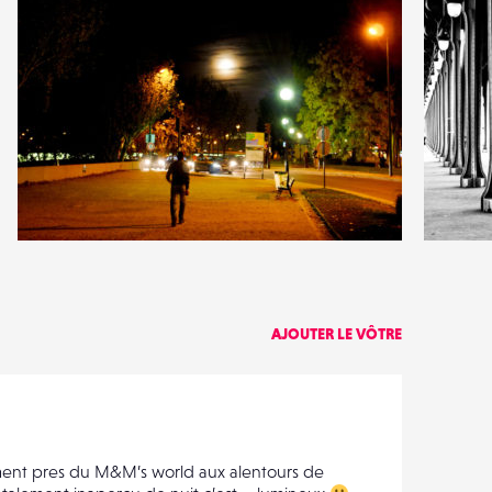
4
2
21
2
AJOUTER LE VÔTRE
timent pres du M&M’s world aux alentours de