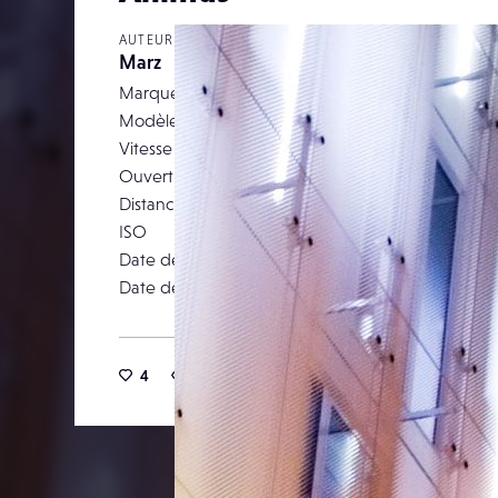
AUTEUR
Marz
Marque
F
Modèle
FineP
Vitesse d’obturation
Ouverture
Distance focale
ISO
Date de prise de vue
01 octob
Date de publication
03 octob
4
10
2