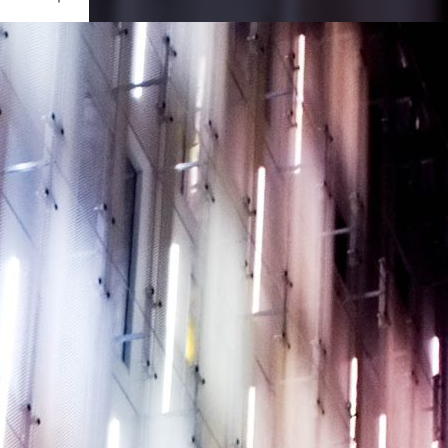
Ouvrir
/
Fermer
UJIFILM
ix X100
1/18
f/2
23 mm
320
re 2011
re 2011