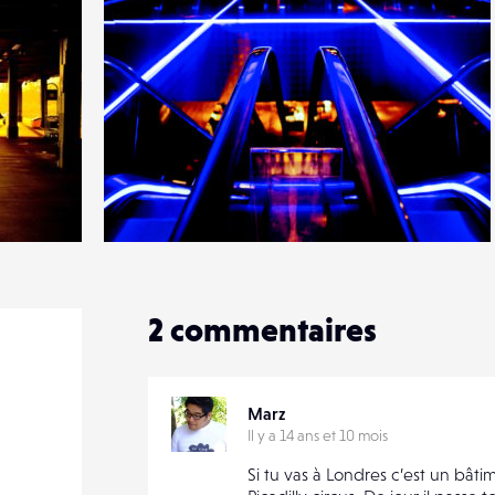
2
13
2
2
commentaires
Marz
Il y a 14 ans et 10 mois
Si tu vas à Londres c’est un bâ