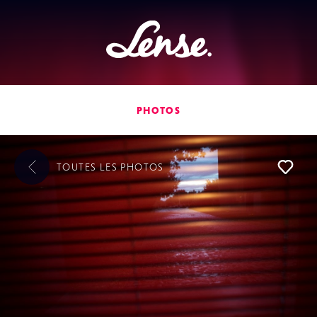
Lense
PHOTOS
TOUTES LES
PHOTOS
L