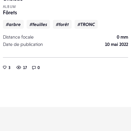
ALBUM
Fôrets
#arbre
#feuilles
#forêt
#TRONC
Distance focale
0 mm
Date de publication
10 mai 2022
3
17
0