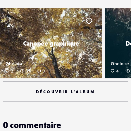
er
Liker
Canopée graphique
D
Gheloise
Gheloise
1
24
0
4
DÉCOUVRIR L'ALBUM
0
commentaire