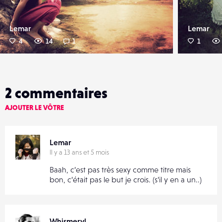
Lemar
Lemar
4
14
1
1
2
commentaires
AJOUTER LE VÔTRE
Lemar
Il y a 13 ans et 5 mois
Baah, c’est pas très sexy comme titre mais
bon, c’était pas le but je crois. (s’il y en a un..)
Whismeryl