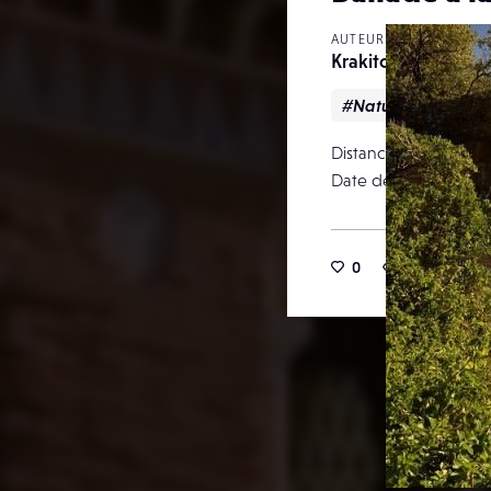
AUTEUR
Krakito
#Nature
Distance focale
Date de publication
0
4
0