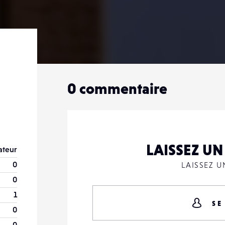
0
commentaire
LAISSEZ U
teur
0
LAISSEZ 
0
1
SE
0
0