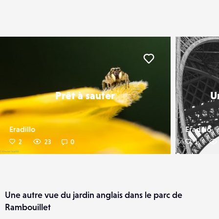
er
Liker
Prêt à sauter
U
Eradillo
Eradillo
2
23
0
1
Une autre vue du jardin anglais dans le parc de
Rambouillet