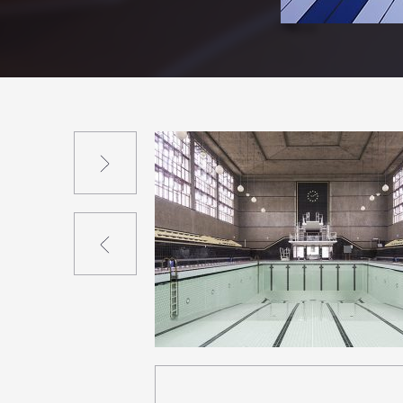
Suivant
Précédent
0
15
0