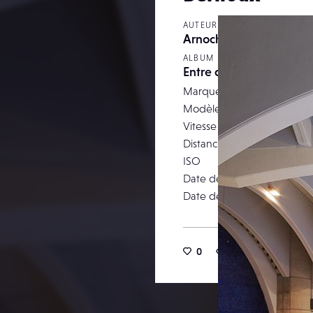
AUTEUR
Arnochoch
ALBUM
Entre deux eaux
Marque
Modèle
Vitesse d’obturation
Distance focale
ISO
Date de prise de vue
Date de publication
0
15
0