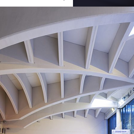
Ouvrir
/
Fermer
Canon
Canon EOS 5D Mark III
5
0 mm
100
28 juin 2017
26 mars 2018