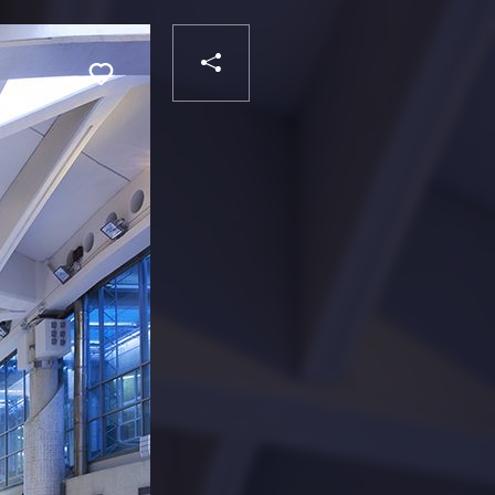
PARTAGER
Liker
VOTRE
DESTINATAIRE
VOTRE
DESTINATAIRE
VOTRE
EMAIL
VOTRE
EMAIL