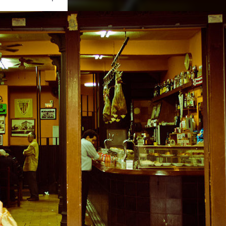
Ouvrir
/
Fermer
SONY
SLT-A55V
1/8
2.8
28 mm
100
22 avril 2011
24 juillet 2011