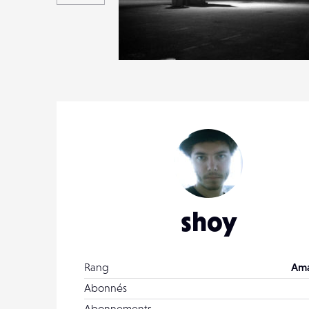
4
18
0
shoy
Rang
Ama
Abonnés
Abonnements