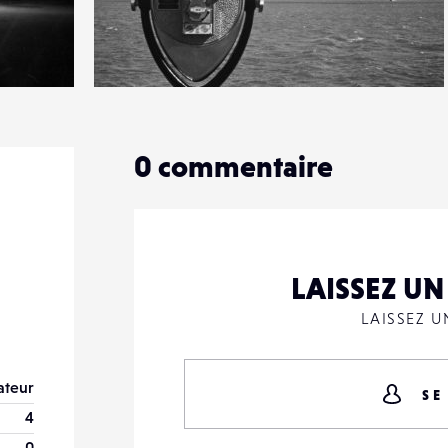
1
9
2
0
commentaire
LAISSEZ U
LAISSEZ 
teur
SE
4
0