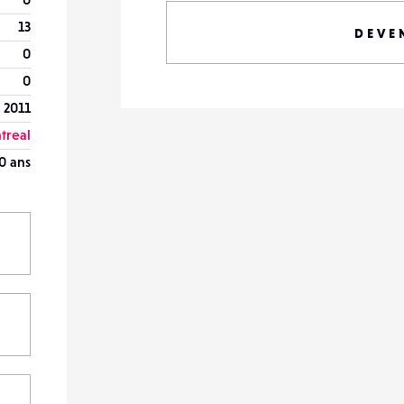
13
DEVE
0
0
n 2011
treal
0 ans