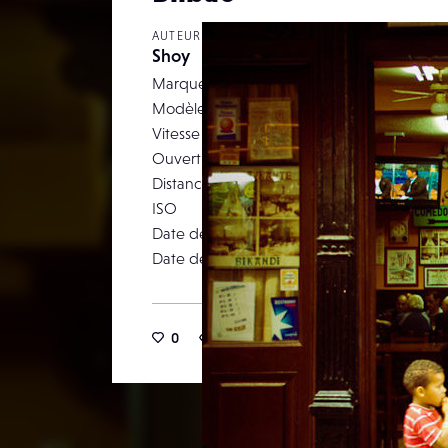
AUTEUR
Shoy
Marque
Modèle
Vitesse d’obturation
Ouverture
Distance focale
ISO
Date de prise de vue
Date de publication
0
14
0