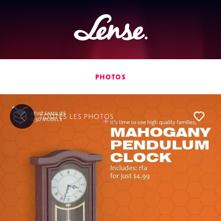
Lense
PHOTOS
TOUTES LES
PHOTOS
L