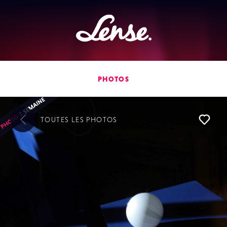
Lense
PHOTOS
TOUTES LES
PHOTOS
L