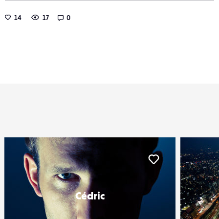
14
17
0
iker
Liker
Cédric